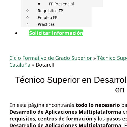
FP Presencial
Requisitos FP
Empleo FP
Prácticas
Solicitar Información
Ciclo Formativo de Grado Superior
»
Técnico Supe
Cataluña
»
Botarell
Técnico Superior en Desarrol
en 
En esta página encontrarás
todo lo necesario
pa
Desarrollo de Aplicaciones Multiplataforma
en
requisitos
,
centros de formación
y los
pasos e
Desarrollo de Aplicaciones Multiplataforma
. 