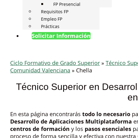
FP Presencial
Requisitos FP
Empleo FP
Prácticas
Solicitar Información
Ciclo Formativo de Grado Superior
»
Técnico Supe
Comunidad Valenciana
»
Chella
Técnico Superior en Desarrol
en
En esta página encontrarás
todo lo necesario
pa
Desarrollo de Aplicaciones Multiplataforma
en
centros de formación
y los
pasos esenciales
pa
proceso de forma sencilla y efectiva con nuestra 