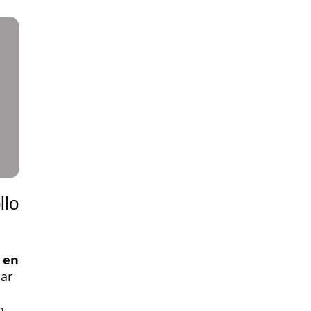
llo
 en
har
n